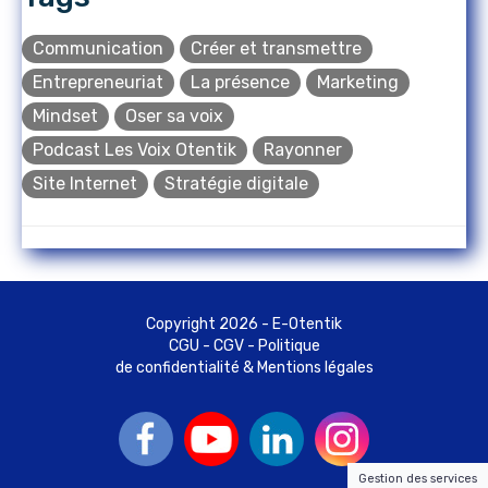
Communication
Créer et transmettre
Entrepreneuriat
La présence
Marketing
Mindset
Oser sa voix
Podcast Les Voix Otentik
Rayonner
Site Internet
Stratégie digitale
Copyright 2026 - E-Otentik
CGU
-
CGV
-
Politique
de confidentialité & Mentions légales
Gestion des services